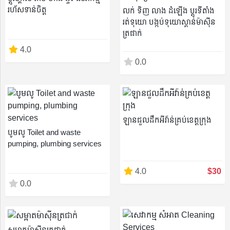
រហ័សទាន់ចិត្ត
លក់ ទិញ លាង ដំឡើង ប្តូរទីតាំង
រត់ទុយោ បង្កប់ទុយោស្ពាន់ម៉ាស៊ីន
Recently
ត្រជាក់
4.0
Viewed
0.0
Profile
ឡានជួលដឹកអីវ៉ាន់គ្រប់ខេត្តក្រុង
Settings
បូមលូ Toilet and waste
pumping, plumbing services
4.0
$30
Account
0.0
Security
សម្អាតម៉ាស៊ីនត្រជាក់