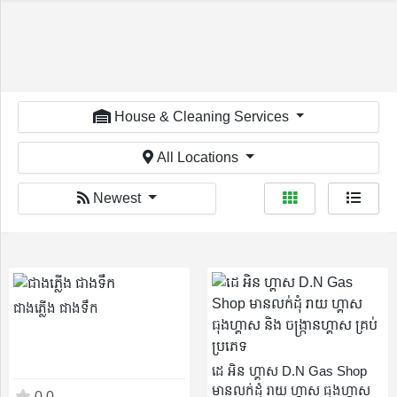
Welcome!
House & Cleaning Services
All Locations
Newest
Sign In
Register
Home
ជាងភ្លើង ជាងទឹក
ដេ អិន ហ្គាស D.N Gas Shop
មានលក់ដុំ រាយ ហ្គាស ធុងហ្គាស
Services
0.0