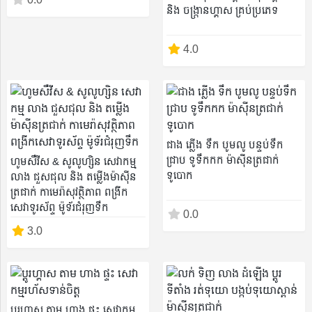
និង ចង្រ្កានហ្គាស គ្រប់ប្រភេទ
4.0
Location
ជាង ភ្លើង ទឹក បូមលូ បន្ទប់ទឹក
ជ្រាប ទូទឹកកក ម៉ាស៊ីនត្រជាក់
ហូមសឺវីស & សូលូហ្សិន សេវាកម្ម
Save
ទូបោក
លាង ជួសជុល និង តម្លើងម៉ាស៊ីន
ត្រជាក់ កាមេរ៉ាសុវត្ថិភាព ពង្រីក
List
សេវាទូរស័ព្ទ ម៉ូទ័រជំរុញទឹក
0.0
3.0
Following
ប្តូរហ្គាស តាម ហាង ផ្ទះ សេវាកម្ម